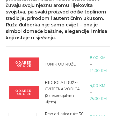
čuvaju svoju nježnu aromu i ljekovita
svojstva, pa svaki proizvod odiše toplinom
tradicije, prirodom i autentičnim ukusom.
Ruža đulberka nije samo cvijet – ona je
simbol domaće baštine, elegancije i mirisa
koji ostaje u sjećanju.
8,00
KM
Ovaj
ODABERI
TONIK OD RUŽE
–
OPCIJE
proizvod
Rasp
14,00
KM
ima
cijen
više
HIDROLAT RUŽE-
od
4,00
KM
varijanti.
Ovaj
CVIJETNA VODICA
8,00
ODABERI
–
Opcije
OPCIJE
proizvod
(Sa esencijalnim
do
Rasp
25,00
KM
se
ima
uljem)
14,0
cijen
mogu
više
od
odabrati
Prah od latica ruže 30
varijanti.
Prah