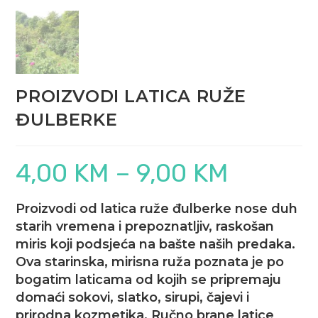
PROIZVODI LATICA RUŽE
ĐULBERKE
4,00
KM
–
9,00
KM
Raspon
cijena:
od
4,00 KM
do
Proizvodi od latica ruže đulberke nose duh
9,00 KM
starih vremena i prepoznatljiv, raskošan
miris koji podsjeća na bašte naših predaka.
Ova starinska, mirisna ruža poznata je po
bogatim laticama od kojih se pripremaju
domaći sokovi, slatko, sirupi, čajevi i
prirodna kozmetika. Ručno brane latice