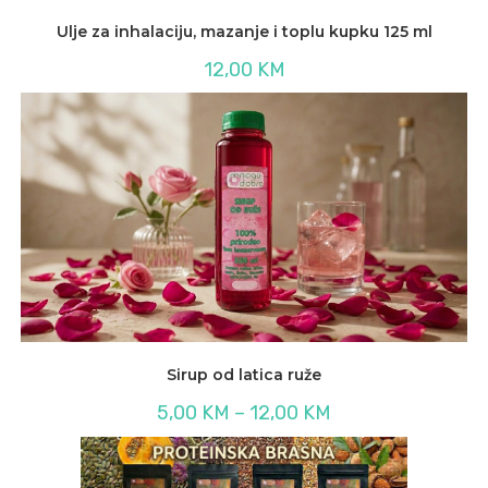
Ulje za inhalaciju, mazanje i toplu kupku 125 ml
12,00
KM
Sirup od latica ruže
Raspon
5,00
KM
–
12,00
KM
cijena:
od
5,00 KM
do
12,00 KM