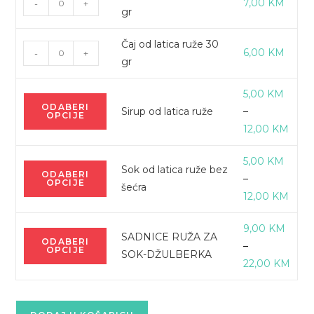
7,00
KM
-
+
4,00
na
gr
Opcije
od
do
stranici
se
latica
25,0
proizvoda
Čaj od latica ruže 30
mogu
Čaj
ruže
6,00
KM
-
+
gr
odabrati
od
30
na
latica
gr
5,00
KM
stranici
Ovaj
ruže
količina
ODABERI
Sirup od latica ruže
–
OPCIJE
proizvoda
proizvod
30
Rasp
12,00
KM
ima
gr
cijen
više
količina
5,00
KM
od
Ovaj
Sok od latica ruže bez
varijanti.
ODABERI
–
5,00
OPCIJE
proizvod
šećra
Opcije
Rasp
12,00
KM
do
ima
se
cijen
12,0
više
mogu
9,00
KM
od
Ovaj
SADNICE RUŽA ZA
varijanti.
odabrati
ODABERI
–
5,00
OPCIJE
proizvod
SOK-DŽULBERKA
Opcije
na
Ras
22,00
KM
do
ima
se
stranici
cijen
12,0
više
mogu
proizvoda
od
varijanti.
odabrati