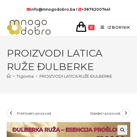
Preskoči
info@mnogodobro.ba
I
+38762007441
na
sadržaj
IZBORNIK
0
PROIZVODI LATICA
RUŽE ĐULBERKE
>
Trgovina
>
PROIZVODI LATICA RUŽE ĐULBERKE
Prethodni proizvod
Slijedeći proizvod