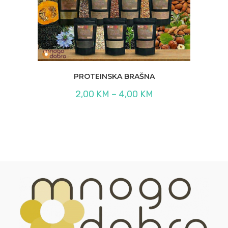
PROTEINSKA BRAŠNA
Raspon
2,00
KM
–
4,00
KM
cijena:
od
2,00 KM
do
4,00 KM