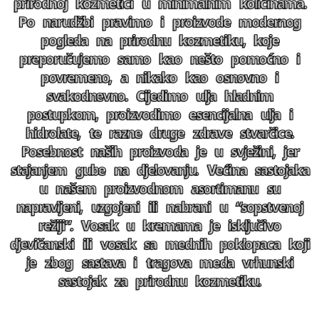
prirodnoj kozmetici u minimalnim količinama.
Po narudžbi pravimo i proizvode modernog
pogleda na prirodnu kozmetiku, koje
preporučujemo samo kao nešto pomoćno i
povremeno, a nikako kao osnovno i
svakodnevno. Cijedimo ulja hladnim
postupkom, proizvodimo esencijalna ulja i
hidrolate, te razne druge zdrave stvarčice.
Posebnost naših proizvoda je u svježini, jer
stajanjem gube na djelovanju. Većina sastojaka
u našem proizvodnom asortimanu su
napravljeni, uzgojeni ili nabrani u “sopstvenoj
režiji”. Vosak u kremama je isključivo
djevičanski ili vosak sa mednih poklopaca koji
je zbog sastava i tragova meda vrhunski
sastojak za prirodnu kozmetiku.