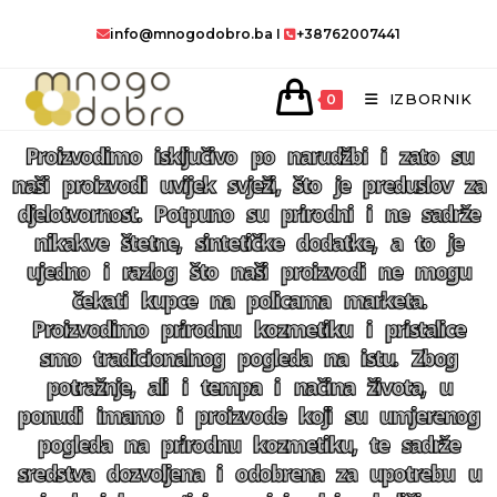
info@mnogodobro.ba
I
+38762007441
IZBORNIK
0
Proizvodimo isključivo po narudžbi i zato su
naši proizvodi uvijek svježi, što je preduslov za
djelotvornost. Potpuno su prirodni i ne sadrže
nikakve štetne, sintetičke dodatke, a to je
ujedno i razlog što naši proizvodi ne mogu
čekati kupce na policama marketa.
Proizvodimo prirodnu kozmetiku i pristalice
smo tradicionalnog pogleda na istu. Zbog
potražnje, ali i tempa i načina života, u
ponudi imamo i proizvode koji su umjerenog
pogleda na prirodnu kozmetiku, te sadrže
sredstva dozvoljena i odobrena za upotrebu u