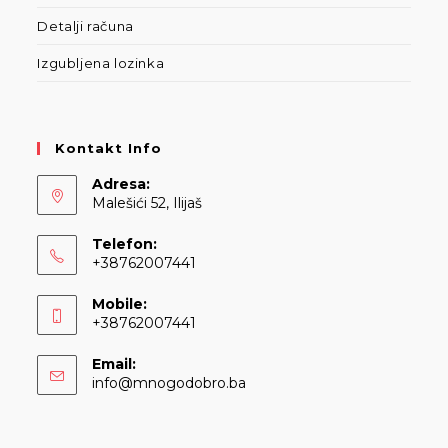
Detalji računa
Izgubljena lozinka
Kontakt Info
Adresa:
Malešići 52, Ilijaš
Telefon:
+38762007441
Mobile:
+38762007441
Email:
info@mnogodobro.ba