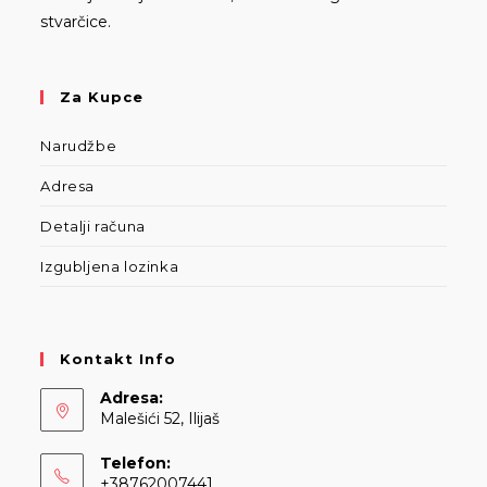
stvarčice.
Za Kupce
Narudžbe
Adresa
Detalji računa
Izgubljena lozinka
Kontakt Info
Adresa:
Malešići 52, Ilijaš
Telefon:
+38762007441