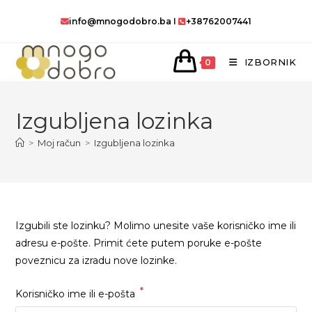
Preskoči
info@mnogodobro.ba
I
+38762007441
na
sadržaj
IZBORNIK
0
Izgubljena lozinka
>
Moj račun
>
Izgubljena lozinka
Izgubili ste lozinku? Molimo unesite vaše korisničko ime ili
adresu e-pošte. Primit ćete putem poruke e-pošte
poveznicu za izradu nove lozinke.
*
Obvezno
Korisničko ime ili e-pošta