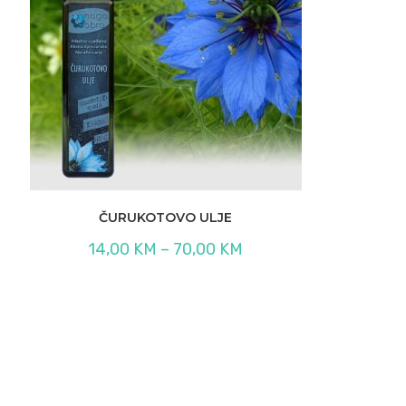
ČURUKOTOVO ULJE
Raspon
14,00
KM
–
70,00
KM
cijena:
od
14,00 KM
do
70,00 KM