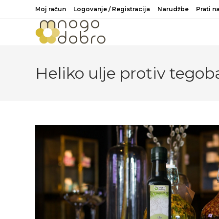
Preskoči
Moj račun
Logovanje / Registracija
Narudžbe
Prati 
na
sadržaj
Heliko ulje protiv tegob