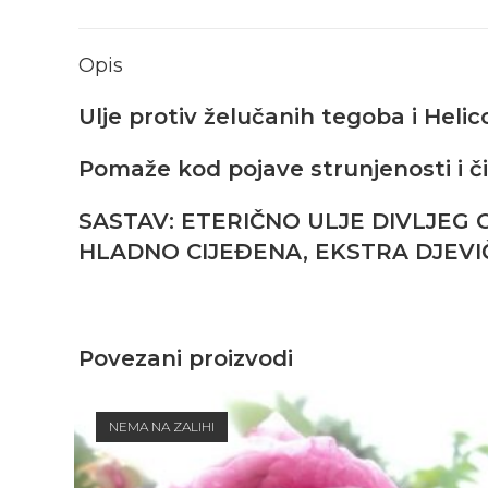
Opis
Ulje protiv želučanih tegoba i Helic
Pomaže kod pojave strunjenosti i či
SASTAV: ETERIČNO ULJE DIVLJEG 
HLADNO CIJEĐENA, EKSTRA DJEVI
Povezani proizvodi
NEMA NA ZALIHI