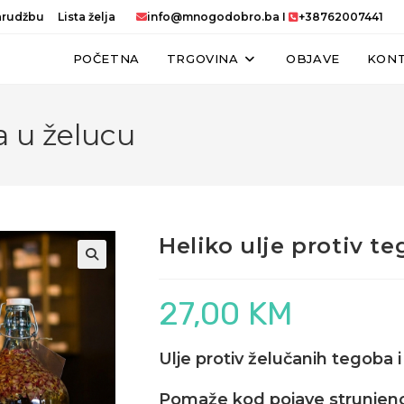
narudžbu
Lista želja
info@mnogodobro.ba
I
+38762007441
POČETNA
TRGOVINA
OBJAVE
KON
a u želucu
Heliko ulje protiv t
27,00
KM
Ulje protiv želučanih tegoba i
Pomaže kod pojave strunjenost