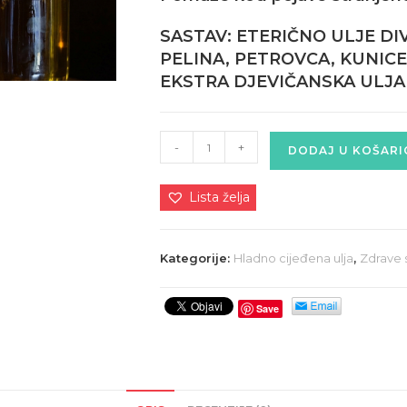
SASTAV: ETERIČNO ULJE DI
PELINA, PETROVCA, KUNICE
EKSTRA DJEVIČANSKA ULJA
Heliko
-
+
DODAJ U KOŠARI
ulje
protiv
Lista želja
tegoba
u
želucu
Kategorije:
Hladno cijeđena ulja
,
Zdrave 
količina
Save