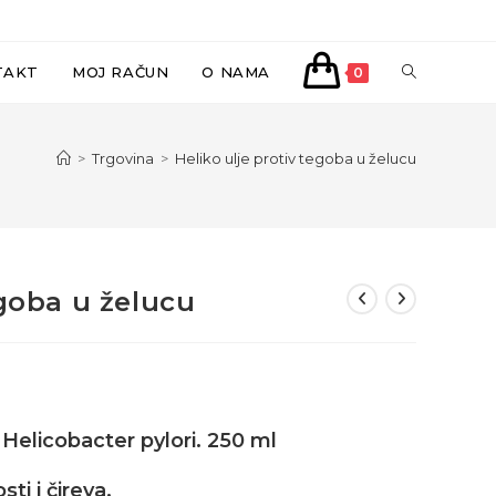
UKLJUČI/IS
TAKT
MOJ RAČUN
O NAMA
0
PRETRAGU
>
Trgovina
>
Heliko ulje protiv tegoba u želucu
WEB-
STRANICE
egoba u želucu
 Helicobacter pylori. 250 ml
i i čireva.