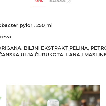
OPIS
RECENZIJE (0)
obacter pylori. 250 ml
reva.
ORIGANA, BILJNI EKSTRAKT PELINA, PETR
ČANSKA ULJA ČURUKOTA, LANA I MASLINE