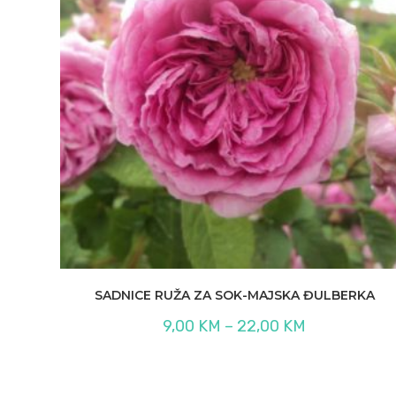
SADNICE RUŽA ZA SOK-MAJSKA ĐULBERKA
Raspon
9,00
KM
–
22,00
KM
cijena:
od
9,00 KM
do
22,00 KM