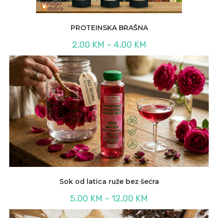
PROTEINSKA BRAŠNA
Raspon
2,00
KM
–
4,00
KM
cijena:
od
2,00 KM
do
4,00 KM
Sok od latica ruže bez šećra
Raspon
5,00
KM
–
12,00
KM
cijena:
od
5,00 KM