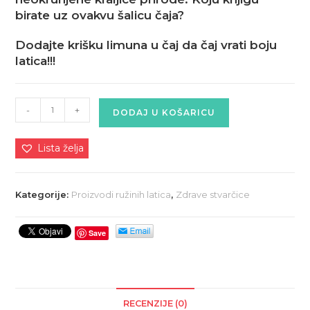
birate uz ovakvu šalicu čaja?
Dodajte krišku limuna u čaj da čaj vrati boju
latica!!!
Čaj
-
+
DODAJ U KOŠARICU
od
latica
Lista želja
ruže
30
gr
Kategorije:
Proizvodi ružinih latica
,
Zdrave stvarčice
količina
Save
RECENZIJE (0)