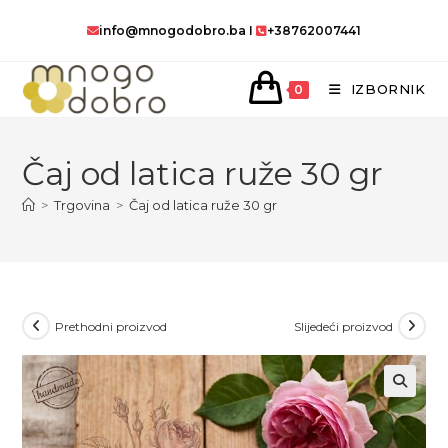
Preskoči
info@mnogodobro.ba
I
+38762007441
na
sadržaj
IZBORNIK
0
Čaj od latica ruže 30 gr
>
Trgovina
>
Čaj od latica ruže 30 gr
Prethodni proizvod
Slijedeći proizvod