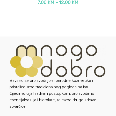
Raspon
7,00
KM
–
12,00
KM
cijena:
od
7,00 KM
do
12,00 KM
Bavimo se proizvodnjom prirodne kozmetike i
pristalice smo tradicionalnog pogleda na istu.
Cijedimo ulja hladnim postupkom, proizvodimo
esencijalna ulja i hidrolate, te razne druge zdrave
stvarčice.