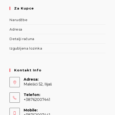
Za Kupce
Narudžbe
Adresa
Detalji računa
Izgubljena lozinka
Kontakt Info
Adresa:
Malešići 52, Ilijaš
Telefon:
+38762007441
Opens
Mobile:
in