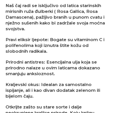
Naš čaj radi se isključivo od latica starinskih
mirisnih ruža đulberki ( Rosa Gallica, Rosa
Damascena), pažljivo branih u punom cvatu i
nježno sušenih kako bi zadržale svoja moćna
svojstva.
Pravi eliksir ljepote: Bogate su vitaminom C i
polifenolima koji iznutra štite kožu od
slobodnih radikala.
Prirodni antistres: Esencijalna ulja koja se
prirodno nalaze u ovim laticama dokazano
smanjuju anksioznost.
Kraljevski okus: Idealan za samostalno
ispijanje, ali i kao divan dodatak zelenom ili
bijelom čaju.
Otkrijte zašto su stare sorte i dalje
neokrunjene kraljice prirode. Koju knjigu