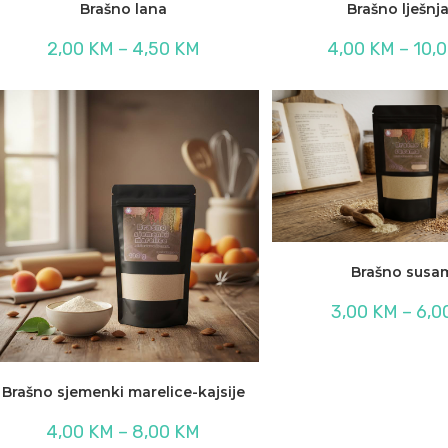
Brašno lana
Brašno lješnj
Raspon
2,00
KM
–
4,50
KM
4,00
KM
–
10,
cijena:
od
2,00 KM
do
4,50 KM
Brašno susa
3,00
KM
–
6,0
Brašno sjemenki marelice-kajsije
Raspon
4,00
KM
–
8,00
KM
cijena: