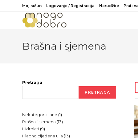
Preskoči
Moj račun
Logovanje / Registracija
Narudžbe
Prati 
na
sadržaj
Brašna i sjemena
Pretraga
PRETRAGA
1
Nekategorizirane
1
13
Brašna i sjemena
13
proizvod
9
Hidrolati
9
proizvoda
13
Hladno cijeđena ulja
13
proizvoda