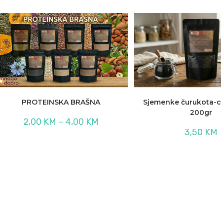
od
4,00 KM
do
8,00 KM
PROTEINSKA BRAŠNA
Sjemenke čurukota-
200gr
Raspon
2,00
KM
–
4,00
KM
cijena:
3,50
KM
od
2,00 KM
do
4,00 KM