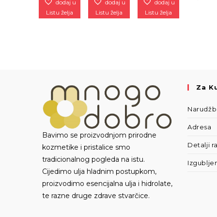
dodaj u
dodaj u
dodaj u
Listu želja
Listu želja
Listu želja
Za K
Narudž
Adresa
Bavimo se proizvodnjom prirodne
Detalji 
kozmetike i pristalice smo
tradicionalnog pogleda na istu.
Izgublje
Cijedimo ulja hladnim postupkom,
proizvodimo esencijalna ulja i hidrolate,
te razne druge zdrave stvarčice.