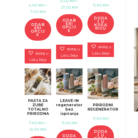
9,00
KM
–
4,00
KM
–
11,00
KM
Raspon
27,00
KM
Raspon
7,00
KM
cijena:
DODA
cijena:
ODAB
J U
od
ERI
ODAB
KOŠA
od
OPCIJ
ERI
RICU
9,00 KM
E
OPCIJ
4,00 KM
E
do
do
27,00 KM
dodaj u
dodaj u
7,00 KM
dodaj u
Listu želja
Listu želja
Listu želja
PASTA ZA
LEAVE-IN
ZUBE
regenerator
PRIRODNI
TOTALNO
bez
REGENERATOR
PRIRODNA
ispiranja
11,00
KM
7,00
KM
–
11,00
KM
Raspon
12,00
KM
DODA
J U
DODA
cijena: