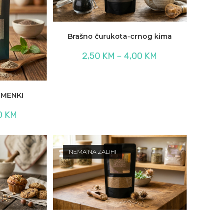
Brašno čurukota-crnog kima
Raspon
2,50
KM
–
4,00
KM
cijena:
od
2,50 KM
do
4,00 KM
EMENKI
Raspon
0
KM
cijena:
od
4,00 KM
do
7,00 KM
NEMA NA ZALIHI