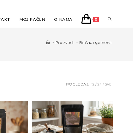
UKLJUČI/IS
TAKT
MOJ RAČUN
O NAMA
0
PRETRAGU
>
Proizvodi
>
Brašna i sjemena
WEB-
STRANICE
POGLEDAJ:
12
24
SVE