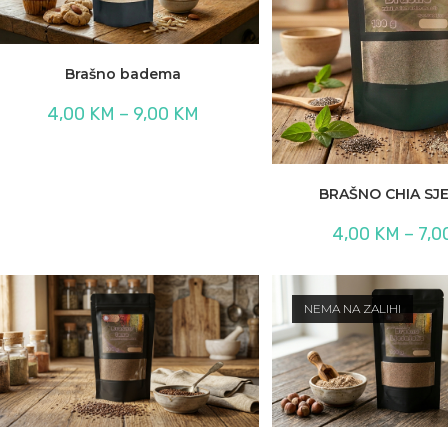
Brašno badema
Raspon
4,00
KM
–
9,00
KM
cijena:
od
4,00 KM
do
9,00 KM
BRAŠNO CHIA SJ
4,00
KM
–
7,0
NEMA NA ZALIHI