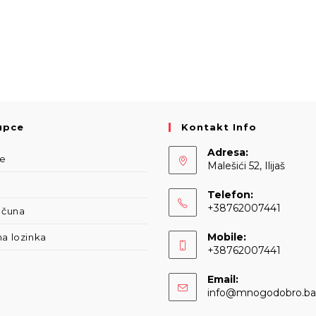
upce
Kontakt Info
Adresa:
be
Malešići 52, Ilijaš
Telefon:
+38762007441
računa
Opens
Mobile:
na lozinka
in
+38762007441
your
Opens
application
Email:
in
info@mnogodobro.ba
your