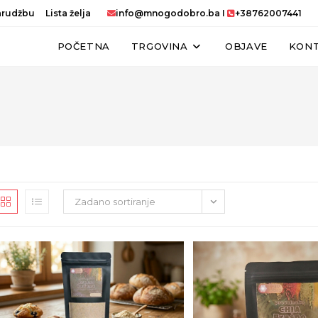
narudžbu
Lista želja
info@mnogodobro.ba
I
+38762007441
POČETNA
TRGOVINA
OBJAVE
KON
Zadano sortiranje