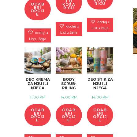
KOŠA
J U
RICU
ODAB
KOŠA
od
ERI
RICU
OPCIJ
7,00 KM
E
do
dodaj u
dodaj u
Listu želja
12,00 KM
dodaj u
Listu želja
Listu želja
DEO KREMA
BODY
DEO STIK ZA
ZA NJU ILI
SCRUB-
NJU ILI
NJEGA
PILING
NJEGA
11,00
KM
14,00
KM
14,00
KM
ODAB
ODAB
ODAB
ERI
ERI
ERI
OPCIJ
OPCIJ
OPCIJ
E
E
E