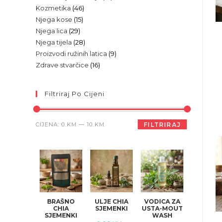
46
Kozmetika
46
proizvoda
15
Njega kose
15
proizvoda
29
Njega lica
29
proizvoda
28
Njega tijela
28
proizvoda
9
Proizvodi ružinih latica
9
proizvoda
16
Zdrave stvarčice
16
proizvoda
proizvoda
Filtriraj Po Cijeni
Min
Maks
CIJENA:
0 KM
—
10 KM
FILTRIRAJ
cijena
cijena
BRAŠNO
ULJE CHIA
VODICA ZA
CHIA
SJEMENKI
USTA-MOUT
SJEMENKI
WASH