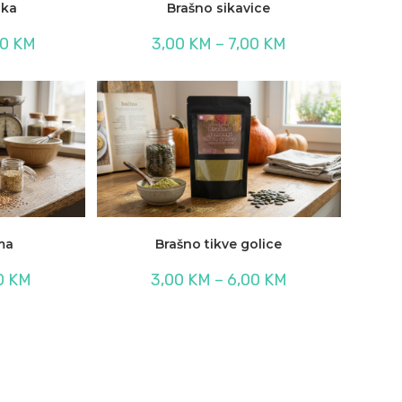
aka
Brašno sikavice
Raspon
Raspon
00
KM
3,00
KM
–
7,00
KM
cijena:
cijena:
od
od
4,00 KM
3,00 KM
do
do
10,00 KM
7,00 KM
ma
Brašno tikve golice
Raspon
Raspon
0
KM
3,00
KM
–
6,00
KM
cijena:
cijena:
od
od
3,00 KM
3,00 KM
do
do
6,00 KM
6,00 KM