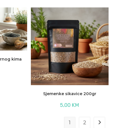
crnog kima
Sjemenke sikavice 200gr
5,00
KM
1
2