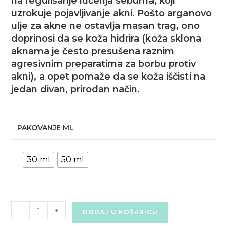
na regulisanje lučenja sebuma, koji
uzrokuje pojavljivanje akni. Pošto arganovo
ulje za akne ne ostavlja masan trag, ono
doprinosi da se koža hidrira (koža sklona
aknama je često presušena raznim
agresivnim preparatima za borbu protiv
akni), a opet pomaže da se koža iščisti na
jedan divan, prirodan način.
PAKOVANJE ML
30 ml
50 ml
ANTI-
-
+
DODAJ U KOŠARICU
AGE