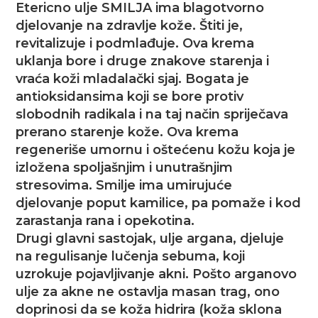
Etericno ulje SMILJA ima blagotvorno
djelovanje na zdravlje kože. Štiti je,
revitalizuje i podmlađuje. Ova krema
uklanja bore i druge znakove starenja i
vraća koži mladalački sjaj. Bogata je
antioksidansima koji se bore protiv
slobodnih radikala i na taj način spriječava
prerano starenje kože. Ova krema
regeneriše umornu i oštećenu kožu koja je
izložena spoljašnjim i unutrašnjim
stresovima. Smilje ima umirujuće
djelovanje poput kamilice, pa pomaže i kod
zarastanja rana i opekotina.
Drugi glavni sastojak, ulje argana, djeluje
na regulisanje lučenja sebuma, koji
uzrokuje pojavljivanje akni. Pošto arganovo
ulje za akne ne ostavlja masan trag, ono
doprinosi da se koža hidrira (koža sklona