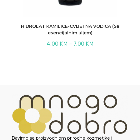
HIDROLAT KAMILICE-CVIJETNA VODICA (Sa
esencijalnim uljem)
Raspon
4,00
KM
–
7,00
KM
cijena:
od
4,00 KM
do
7,00 KM
Bavimo se proizvodnjom prirodne kozmetike i