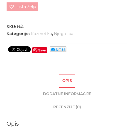
KREMA-
Lista želja
SMILJE
I
ARGAN
SKU:
N/A
(Noćna)
Kategorije:
Kozmetika
,
Njega lica
količina
Save
OPIS
DODATNE INFORMACIJE
RECENZIJE (0)
Opis