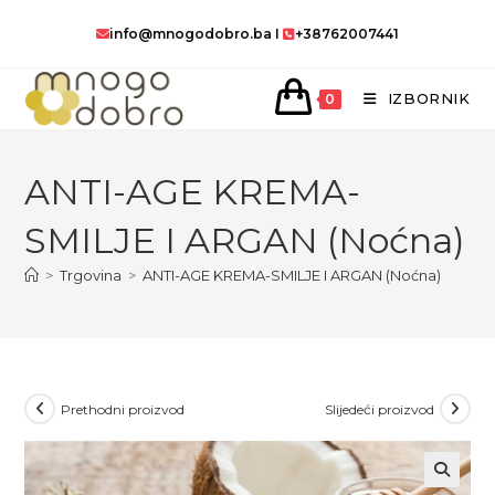
Preskoči
info@mnogodobro.ba
I
+38762007441
na
sadržaj
IZBORNIK
0
ANTI-AGE KREMA-
SMILJE I ARGAN (Noćna)
>
Trgovina
>
ANTI-AGE KREMA-SMILJE I ARGAN (Noćna)
Prethodni proizvod
Slijedeći proizvod