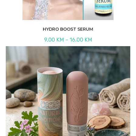
HYDRO BOOST SERUM
Raspon
9,00
KM
–
16,00
KM
cijena:
od
9,00 KM
do
16,00 KM