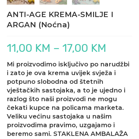
ANTI-AGE KREMA-SMILJE I
ARGAN (Noćna)
11,00
KM
–
17,00
KM
Raspon
cijena:
od
11,00 KM
do
Mi proizvodimo isključivo po narudžbi
17,00 KM
i zato je ova krema uvijek svježa i
potpuno slobodna od štetnih
vještačkih sastojaka, a to je ujedno i
razlog što naši proizvodi ne mogu
čekati kupce na policama marketa.
Veliku većinu sastojaka u našim
proizvodima pravimo, uzgajamo i
beremo sami. STAKLENA AMBALAŽA