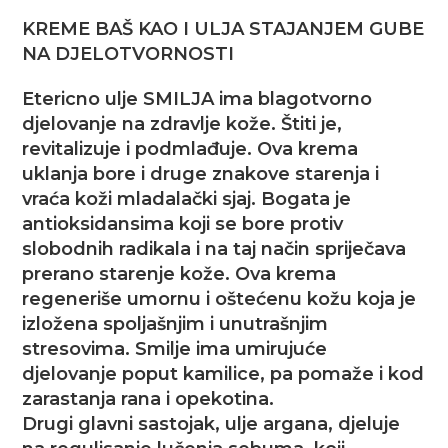
KREME BAŠ KAO I ULJA STAJANJEM GUBE
NA DJELOTVORNOSTI
Etericno ulje SMILJA ima blagotvorno
djelovanje na zdravlje kože. Štiti je,
revitalizuje i podmlađuje. Ova krema
uklanja bore i druge znakove starenja i
vraća koži mladalački sjaj. Bogata je
antioksidansima koji se bore protiv
slobodnih radikala i na taj način spriječava
prerano starenje kože. Ova krema
regeneriše umornu i oštećenu kožu koja je
izložena spoljašnjim i unutrašnjim
stresovima. Smilje ima umirujuće
djelovanje poput kamilice, pa pomaže i kod
zarastanja rana i opekotina.
Drugi glavni sastojak, ulje argana, djeluje