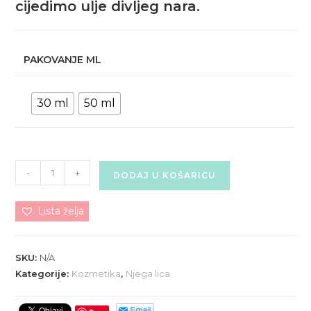
cijedimo ulje divljeg nara.
PAKOVANJE ML
30 ml
50 ml
ANTI-
-
+
DODAJ U KOŠARICU
AGE
KREMA-
Lista želja
DIVLJI
NAR
(Noćna)
SKU:
N/A
količina
Kategorije:
Kozmetika
,
Njega lica