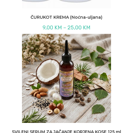
ČURUKOT KREMA (Noćna-uljana)
Raspon
9,00
KM
–
25,00
KM
cijena:
od
9,00 KM
do
25,00 KM
SVILENI SERUM ZA JAČANJE KORJENA KOSE 125 ml