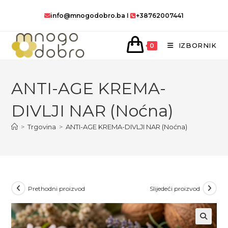
Preskoči
info@mnogodobro.ba
I
+38762007441
na
sadržaj
IZBORNIK
0
ANTI-AGE KREMA-
DIVLJI NAR (Noćna)
>
Trgovina
>
ANTI-AGE KREMA-DIVLJI NAR (Noćna)
Prethodni proizvod
Slijedeći proizvod