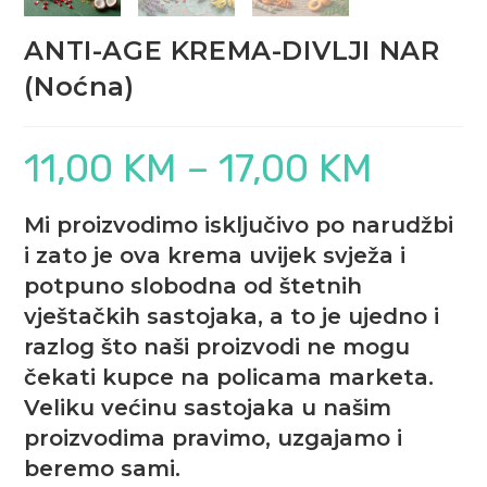
ANTI-AGE KREMA-DIVLJI NAR
(Noćna)
11,00
KM
–
17,00
KM
Raspon
cijena:
od
11,00 KM
do
Mi proizvodimo isključivo po narudžbi
17,00 KM
i zato je ova krema uvijek svježa i
potpuno slobodna od štetnih
vještačkih sastojaka, a to je ujedno i
razlog što naši proizvodi ne mogu
čekati kupce na policama marketa.
Veliku većinu sastojaka u našim
proizvodima pravimo, uzgajamo i
beremo sami.