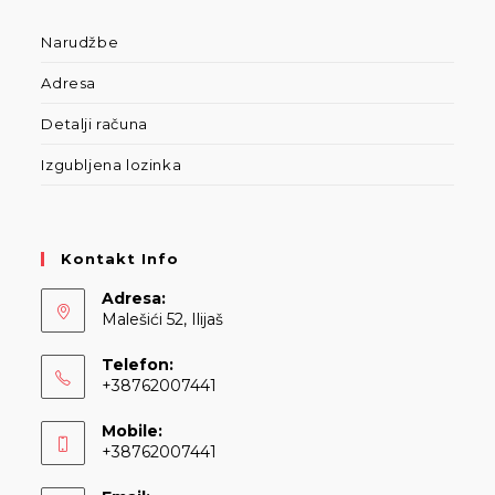
Narudžbe
Adresa
Detalji računa
Izgubljena lozinka
Kontakt Info
Adresa:
Malešići 52, Ilijaš
Telefon:
+38762007441
Opens
Mobile:
in
+38762007441
your
Opens
application