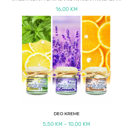
16,00
KM
DEO KREME
Raspon
5,50
KM
–
10,00
KM
cijena:
od