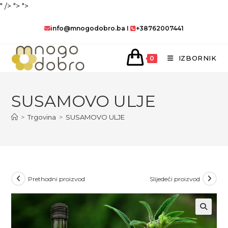
" />
">
">
Preskoči
info@mnogodobro.ba
I
+38762007441
na
sadržaj
IZBORNIK
0
SUSAMOVO ULJE
>
Trgovina
>
SUSAMOVO ULJE
Prethodni proizvod
Slijedeći proizvod