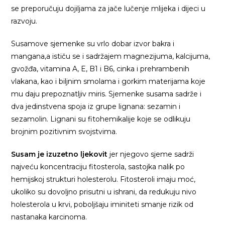
se preporučuju dojiljama za jače lučenje mlijeka i dijeci u
razvoju.
Susamove sjemenke su vrlo dobar izvor bakra i
mangana,a ističu se i sadržajem magnezijuma, kalcijuma,
gvožđa, vitamina A, E, B1 i B6, cinka i prehrambenih
vlakana, kao i biljnim smolama i gorkim materijama koje
mu daju prepoznatljiv miris. Sjemenke susama sadrže i
dva jedinstvena spoja iz grupe lignana: sezamin i
sezamolin. Lignani su fitohemikalije koje se odlikuju
brojnim pozitivnim svojstvima.
Susam je izuzetno ljekovit
jer njegovo sjeme sadrži
najveću koncentraciju fitosterola, sastojka nalik po
hemijskoj strukturi holesterolu. Fitosteroli imaju moć,
ukoliko su dovoljno prisutni u ishrani, da redukuju nivo
holesterola u krvi, poboljšaju iminiteti smanje rizik od
nastanaka karcinoma.