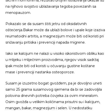
sličnim hormonima, rezultati brojnih istraživanja ukazali su
na njihovo svojstvo ublažavanja tegoba povezanih sa
menopauzom.
Pokazalo se da susam štiti jetru od oksidativnih
oštećenja.Bakar može da ublaži bolove i upale koje izaziva
reumatoidni artritis, a magnezijum može biti od koristi pri
snižavanju pritiska i prevenciji napada migrene.
Iako se kalcijum ne nalazi u visoko iskoristivom obliku kao
u mlijeku i mliječnim proizvodima, njegov visok sadržaj
ipak može biti od koristi u očuvanju gustine koštane
mase i prevenciji nastanka osteoporoze.
Susam je izuzetno bogat gvožđem, pa je dovoljno uneti
samo 25 grama susamovog sjemena da bi se zadovoljila
polovina dnevnih potreba čovjeka za ovim mineralom.
Osim gvožđa u velikim količinama prisutni su i kalcijum,
mangan, bakar, magnezijum i selen. U nedostatku