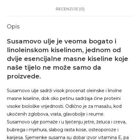
RECENZIJE (0)
Opis
Susamovo ulje je veoma bogato i
linoleinskom kiselinom, jednom od
dvije esencijalne masne kiseline koje
naše tijelo ne može samo da
proizvede.
Susamovo ulje sadrži visok procenat oleinske i linolne
masne kiseline, dok oko petinu sadržaja čine proteini
visoke biološke vrijednosti. Odlično je za masažu, kod
ukočenih zglobova, vrata, glavobolje i reume.
Susamovo ulje pomaže i u liječenju jetre, želuca i creva,
bubrega i mjehura, slabog rasta kose, osteoporoze i
karijesa. Sjemenke susama su dobar izvor vitamina E, pa