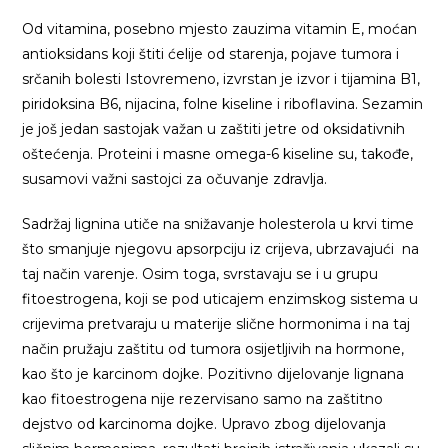
Od vitamina, posebno mjesto zauzima vitamin E, moćan
antioksidans koji štiti ćelije od starenja, pojave tumora i
srčanih bolesti Istovremeno, izvrstan je izvor i tijamina B1,
piridoksina B6, nijacina, folne kiseline i riboflavina. Sezamin
je još jedan sastojak važan u zaštiti jetre od oksidativnih
oštećenja. Proteini i masne omega-6 kiseline su, takođe,
susamovi važni sastojci za očuvanje zdravlja.
Sadržaj lignina utiče na snižavanje holesterola u krvi time
što smanjuje njegovu apsorpciju iz crijeva, ubrzavajući na
taj način varenje. Osim toga, svrstavaju se i u grupu
fitoestrogena, koji se pod uticajem enzimskog sistema u
crijevima pretvaraju u materije slične hormonima i na taj
način pružaju zaštitu od tumora osijetljivih na hormone,
kao što je karcinom dojke. Pozitivno dijelovanje lignana
kao fitoestrogena nije rezervisano samo na zaštitno
dejstvo od karcinoma dojke. Upravo zbog dijelovanja