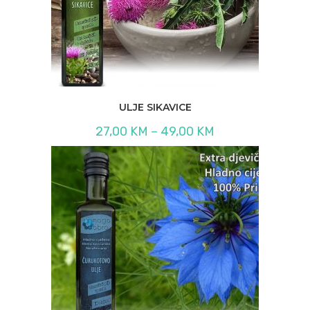
ULJE SIKAVICE
Raspon
27,00
KM
–
49,00
KM
cijena:
od
27,00 KM
do
49,00 KM