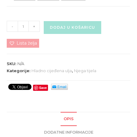
SUSAMOVO
-
+
DODAJ U KOŠARICU
ULJE
količina
Lista želja
SKU:
N/A
Kategorije:
Hladno cijeđena ulja
,
Njega tijela
Save
OPIS
DODATNE INFORMACIJE