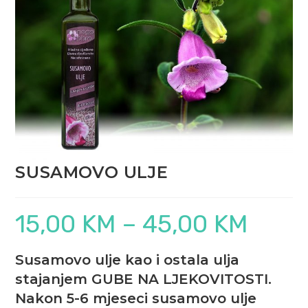
SUSAMOVO ULJE
15,00
KM
–
45,00
KM
Raspon
cijena:
od
15,00 KM
do
Susamovo ulje kao i ostala ulja
45,00 KM
stajanjem GUBE NA LJEKOVITOSTI.
Nakon 5-6 mjeseci susamovo ulje