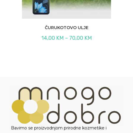
ČURUKOTOVO ULJE
Raspon
14,00
KM
–
70,00
KM
cijena:
od
14,00 KM
do
70,00 KM
Bavimo se proizvodnjom prirodne kozmetike i