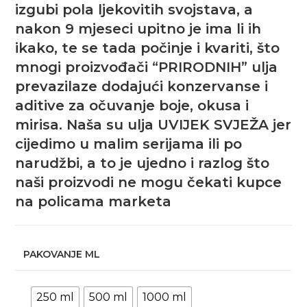
izgubi pola ljekovitih svojstava, a
nakon 9 mjeseci upitno je ima li ih
ikako, te se tada počinje i kvariti, što
mnogi proizvođači “PRIRODNIH” ulja
prevazilaze dodajući konzervanse i
aditive za očuvanje boje, okusa i
mirisa. Naša su ulja UVIJEK SVJEŽA jer
cijedimo u malim serijama ili po
narudžbi, a to je ujedno i razlog što
naši proizvodi ne mogu čekati kupce
na policama marketa
PAKOVANJE ML
250 ml
500 ml
1000 ml