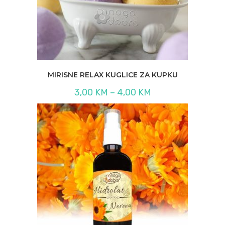
MIRISNE RELAX KUGLICE ZA KUPKU
Raspon
3,00
KM
–
4,00
KM
cijena:
od
3,00 KM
do
4,00 KM