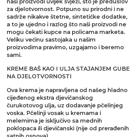
naši proizvodi uvijek svježi, što je preduslov
za djelotvornost. Potpuno su prirodni i ne
sadrže nikakve štetne, sintetičke dodatke,
a to je ujedno i razlog što naši proizvodi ne
mogu čekati kupce na policama marketa.
Veliku većinu sastojaka u našim
proizvodima pravimo, uzgajamo i beremo
sami.
KREME BAŠ KAO I ULJA STAJANJEM GUBE
NA DJELOTVORNOSTI
Ova krema je napravljena od našeg hladno
cijeđenog ekstra djevičanskog
čurukotovog ulja, uz dodavanje pčelinjeg
voska. Pčelinji vosak u kremama i
melemima je isključivo sa mednih
poklopaca ili djevičanski (nije od prerađenih
satnih osnova)