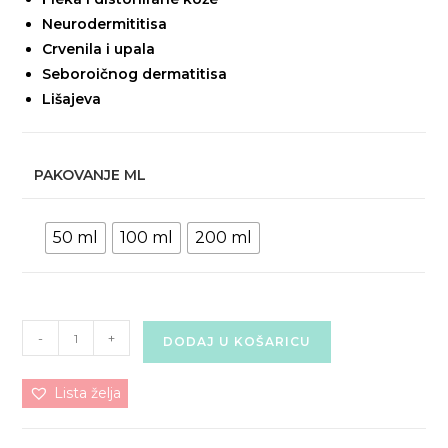
Neurodermititisa
Crvenila i upala
Seboroičnog dermatitisa
Lišajeva
PAKOVANJE ML
50 ml
100 ml
200 ml
ČURUKOT
-
+
DODAJ U KOŠARICU
KREMA
(Noćna-
Lista želja
uljana)
količina