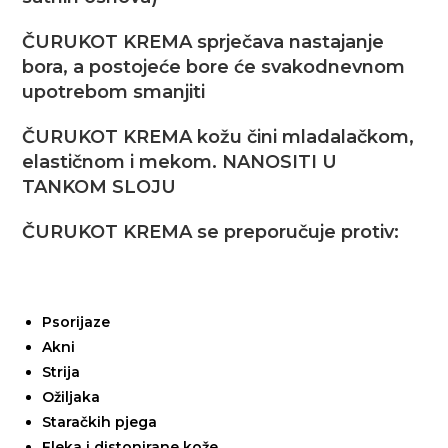
ČURUKOT KREMA sprječava nastajanje
bora, a postojeće bore će svakodnevnom
upotrebom smanjiti
ČURUKOT KREMA kožu čini mladalačkom,
elastičnom i mekom. NANOSITI U
TANKOM SLOJU
ČURUKOT KREMA se preporučuje protiv:
Psorijaze
Akni
Strija
Ožiljaka
Staračkih pjega
Fleka i distonirane kože