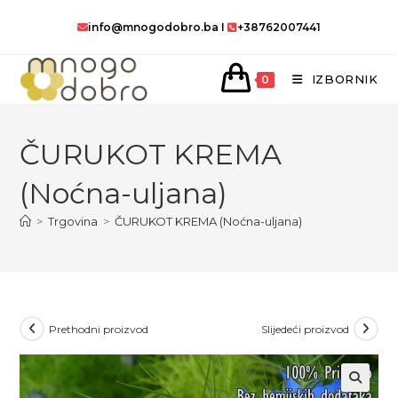
Preskoči
info@mnogodobro.ba
I
+38762007441
na
sadržaj
IZBORNIK
0
ČURUKOT KREMA
(Noćna-uljana)
>
Trgovina
>
ČURUKOT KREMA (Noćna-uljana)
Prethodni proizvod
Slijedeći proizvod