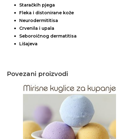
Staračkih pjega
Fleka i distonirane kože
Neurodermititisa
Crvenila i upala
Seboroičnog dermatitisa
Lišajeva
Povezani proizvodi