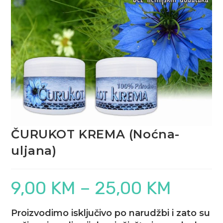
ČURUKOT KREMA (Noćna-
uljana)
9,00
KM
–
25,00
KM
Raspon
cijena:
od
9,00 KM
do
Proizvodimo isključivo po narudžbi i zato su
25,00 KM