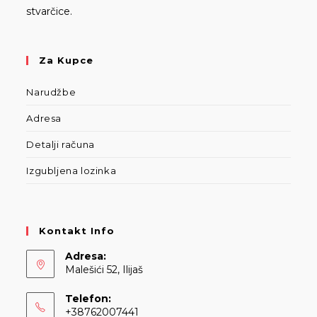
stvarčice.
Za Kupce
Narudžbe
Adresa
Detalji računa
Izgubljena lozinka
Kontakt Info
Adresa:
Malešići 52, Ilijaš
Telefon:
+38762007441