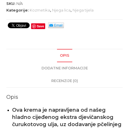
SKU:
N/A
Kategorije:
Kozmetika
,
Njega lica
,
Njega tijela
Save
OPIS
DODATNE INFORMACIJE
RECENZIJE (0)
Opis
Ova krema je napravljena od našeg
hladno cijeđenog ekstra djevičanskog
čurukotovog ulja, uz dodavanje pčelinjeg