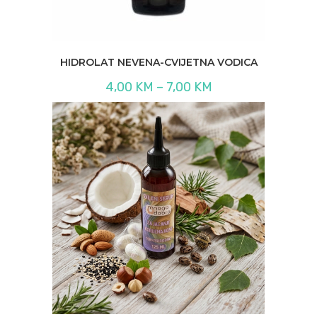
HIDROLAT NEVENA-CVIJETNA VODICA
Raspon
4,00
KM
–
7,00
KM
cijena:
od
4,00 KM
do
7,00 KM