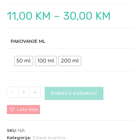
11,00
KM
–
30,00
KM
Raspon
cijena:
od
11,00 KM
do
30,00 KM
PAKOVANJE ML
50 ml
100 ml
200 ml
MELEM
-
+
DODAJ U KOŠARICU
PROTIV
BOLESTI
Lista želja
KOSTIJU
I
ZGLOBOVA
SKU:
N/A
I
Kategorija:
Zdrave stvarčice