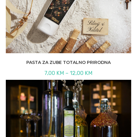
PASTA ZA ZUBE TOTALNO PRIRODNA
Raspon
7,00
KM
–
12,00
KM
cijena:
od
7,00 KM
do
12,00 KM