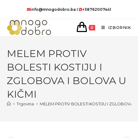
Preskoči
info@mnogodobro.ba
I
+38762007441
na
sadržaj
IZBORNIK
0
MELEM PROTIV
BOLESTI KOSTIJU I
ZGLOBOVA I BOLOVA U
KIČMI
>
Trgovina
>
MELEM PROTIV BOLESTI KOSTIJU I ZGLOBOVA I 