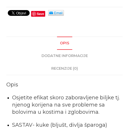
BOLOVA
U
Save
KIČMI
količina
OPIS
DODATNE INFORMACIJE
RECENZIJE (0)
Opis
Osjetite efikat skoro zaboravljene biljke tj.
njenog korijena na sve probleme sa
bolovima u kostima i zglobovima.
SASTAV- kuke (bljušt, divlja šparoga)