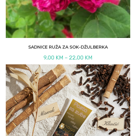
SADNICE RUŽA ZA SOK-DŽULBERKA
Raspon
9,00
KM
–
22,00
KM
cijena:
od
9,00 KM
do
22,00 KM