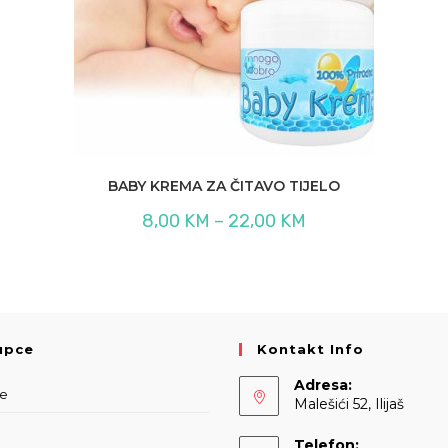
BABY KREMA ZA ČITAVO TIJELO
Raspon
8,00
KM
–
22,00
KM
cijena:
od
8,00 KM
do
22,00 KM
upce
Kontakt Info
Adresa:
be
Malešići 52, Ilijaš
Telefon: