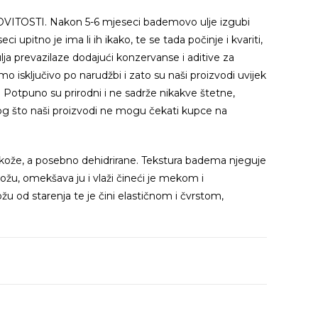
VITOSTI. Nakon 5-6 mjeseci bademovo ulje izgubi
ci upitno je ima li ih ikako, te se tada počinje i kvariti,
a prevazilaze dodajući konzervanse i aditive za
mo isključivo po narudžbi i zato su naši proizvodi uvijek
t. Potpuno su prirodni i ne sadrže nikakve štetne,
zlog što naši proizvodi ne mogu čekati kupce na
 kože, a posebno dehidrirane. Tekstura badema njeguje
ožu, omekšava ju i vlaži čineći je mekom i
ožu od starenja te je čini elastičnom i čvrstom,