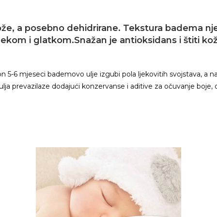
kože, a posebno dehidrirane. Tekstura badema nj
mekom i glatkom.Snažan je antioksidans i štiti kož
6 mjeseci bademovo ulje izgubi pola ljekovitih svojstava, a nako
ja prevazilaze dodajući konzervanse i aditive za očuvanje boje, o