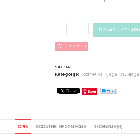
BADEMOVA
-
+
DODAJ U KOŠARI
KREMA
(Sa
Lista želja
pčelinjim
voskom-
medni
SKU:
N/A
poklpoci)
Kategorije:
Kozmetika
,
Njega lica
,
Njega 
količina
Save
OPIS
DODATNE INFORMACIJE
RECENZIJE (0)