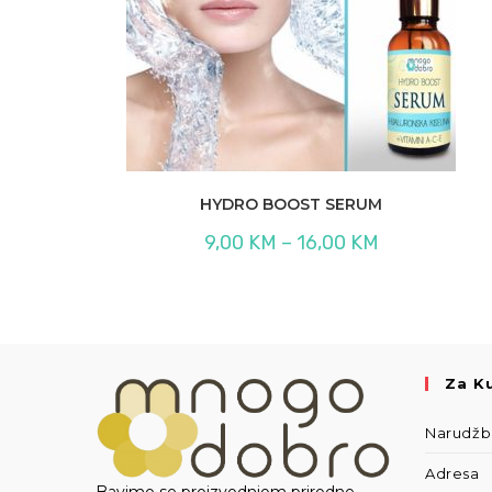
HYDRO BOOST SERUM
Raspon
9,00
KM
–
16,00
KM
cijena:
od
9,00 KM
do
16,00 KM
Za K
Narudž
Adresa
Bavimo se proizvodnjom prirodne