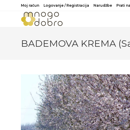
Preskoči
Moj račun
Logovanje / Registracija
Narudžbe
Prati 
na
sadržaj
BADEMOVA KREMA (Sa p