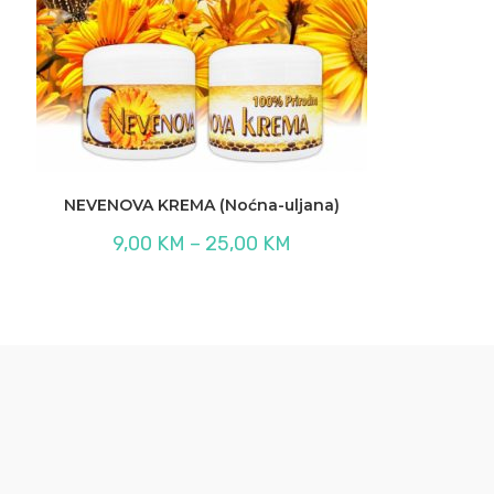
NEVENOVA KREMA (Noćna-uljana)
Raspon
9,00
KM
–
25,00
KM
cijena:
od
9,00 KM
do
25,00 KM