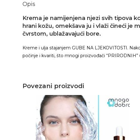
Opis
Krema je namijenjena njezi svih tipova 
hrani kožu, omekšava ju i vlaži čineći je 
čvrstom, ublažavajući bore.
Kreme i ulja stajanjem GUBE NA LJEKOVITOSTI. Nakon 5-
počinje i kvariti, što mnogi proizvođači “PRIRODNIH” ul
Povezani proizvodi