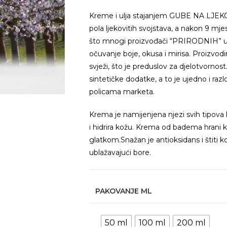
Kreme i ulja stajanjem GUBE NA LJEKO
pola ljekovitih svojstava, a nakon 9 mjese
što mnogi proizvođači “PRIRODNIH” ulj
očuvanje boje, okusa i mirisa. Proizvodi
svježi, što je preduslov za djelotvornos
sintetičke dodatke, a to je ujedno i ra
policama marketa.
Krema je namijenjena njezi svih tipova
i hidrira kožu. Krema od badema hrani k
glatkom.Snažan je antioksidans i štiti k
ublažavajući bore.
PAKOVANJE ML
50 ml
100 ml
200 ml