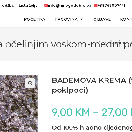
narudžbu
Lista želja
info@mnogodobro.ba
I
+38762007441
POČETNA
TRGOVINA
OBJAVE
KON
čelinjim voskom-medni po
>
Trgovina
>
BADEMOVA KREMA (S
poklpoci)
9,00
KM
–
27,00
Od 100% hladno cijeđenog